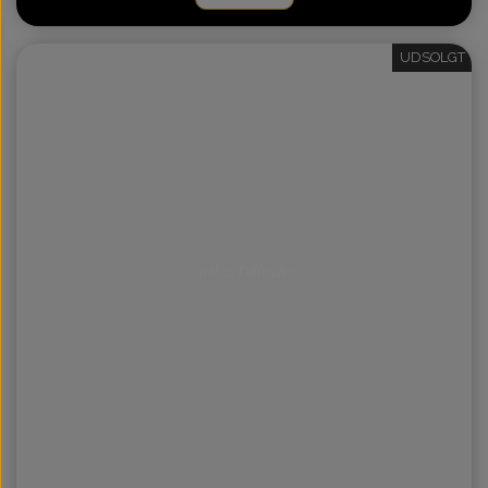
UDSOLGT
Intet billede