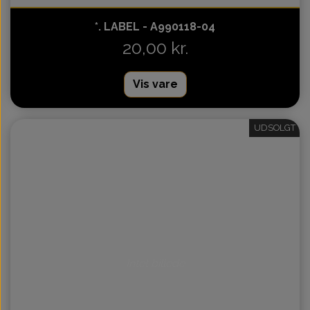
*. LABEL - A990118-04
20,00 kr.
Vis vare
UDSOLGT
Intet billede