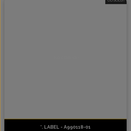
UDSOLGT
Intet billede
*. LABEL - A990118-01