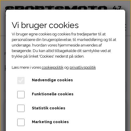
Vi bruger cookies
Vi bruger egne cookies og cookies fra tredjeparter til at
personalisere din brugeroplevelse, til markedsføring og til at
undersøge, hvordan vores hjemmeside anvendes af
besøgende. Du kan altid tilbagekalde dit samtykke ved at
Hjem
Forside
Kina MC Dele
Kickstarter
trykke på linket 'Cookies' nederst på siden.
Kickstarter
Læs mere i vores
cookiepolitik
og
privatlivspolitik
Shop
Nødvendige cookies
ATV Dele
Om
Funktionelle cookies
Dirtbike Dele
Motordele
Statistik cookies
Kontakt
Pocketbike - Minicrosser Dele
Motordele
Bremser
Cylinder
Marketing cookies