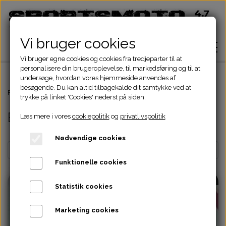
Vi bruger cookies
Vi bruger egne cookies og cookies fra tredjeparter til at
personalisere din brugeroplevelse, til markedsføring og til at
undersøge, hvordan vores hjemmeside anvendes af
besøgende. Du kan altid tilbagekalde dit samtykke ved at
Hjem
Forside
ATV Dele
Bremser
Bremsegreb
trykke på linket 'Cookies' nederst på siden.
Bremsegreb
Læs mere i vores
cookiepolitik
og
privatlivspolitik
Shop
Nødvendige cookies
ATV Dele
Om
Funktionelle cookies
Dirtbike Dele
Motordele
UDSOLGT
Statistik cookies
Kontakt
Pocketbike - Minicrosser Dele
Motordele
Bremser
Cylinder
Marketing cookies