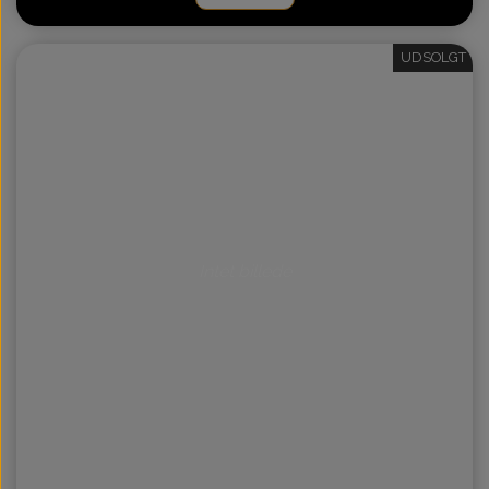
UDSOLGT
Intet billede