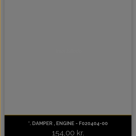
Intet billede
*. DAMPER , ENGINE - F020404-00
154,00 kr.