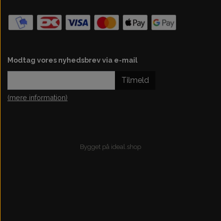
Motor 110cc Kinroad
Topstykke
Variator
Modtag vores nyhedsbrev via e-mail
Ventiler
Tilmeld
Variatorrem
(mere information)
Bygget på
ideal.shop