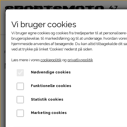
Vi bruger cookies
Vi bruger egne cookies og cookies fra tredjeparter til at personalisere
brugeroplevelse, til markedsføring og til at undersøge, hvordan vore
hjemmeside anvendes af besøgende. Du kan altid tilbagekalde dit 
ved at trykke på linket 'Cookies' nederst på siden.
Hjem
Forside
Kinroad Chopper Dele
Motor 110cc Kinroad
Læs mere i vores
cookiepolitik
og
privatlivspolitik
Motor 110cc Kinroad
Shop
Nødvendige cookies
ATV Dele
Funktionelle cookies
Om
Dirtbike Dele
Motordele
Statistik cookies
Kontakt
Marketing cookies
Pocketbike - Minicrosser Dele
Motordele
Bremser
Cylinder