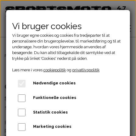
Vi bruger cookies
Vi bruger egne cookies og cookies fra tredjeparter til at
personalisere din brugeroplevelse, til markedsføring og til at
undersøge, hvordan vores hjemmeside anvendes af
besøgende. Du kan altid tilbagekalde dit samtykke ved at
Hjem
Forside
Om os
trykke på linket 'Cookies' nederst på siden.
Læs mere i vores
cookiepolitik
og
privatlivspolitik
Shop
Nødvendige cookies
Om os
ATV Dele
Om
Sisco Trading ApS - Sportsmoto.dk
Funktionelle cookies
Dirtbike Dele
Motordele
100% Dansk firma siden 2003
Statistik cookies
Kontakt
Firmaet startede op i 2003 i Skagen - skagen-
Pocketbike - Minicrosser Dele
Motordele
Bremser
Cylinder
Marketing cookies
pocketbike.dk.