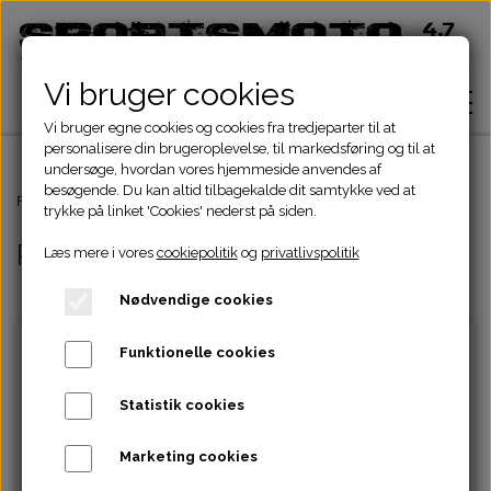
Vi bruger cookies
Vi bruger egne cookies og cookies fra tredjeparter til at
personalisere din brugeroplevelse, til markedsføring og til at
undersøge, hvordan vores hjemmeside anvendes af
besøgende. Du kan altid tilbagekalde dit samtykke ved at
Hjem
Forside
Kina MC Dele
Pakninger
trykke på linket 'Cookies' nederst på siden.
Pakninger
Læs mere i vores
cookiepolitik
og
privatlivspolitik
Shop
Nødvendige cookies
ATV Dele
Om
Funktionelle cookies
Dirtbike Dele
Motordele
Statistik cookies
Kontakt
CG 150-250cc
Dax 50-140cc
Motorpakninger
Motorpakninger
Pocketbike - Minicrosser Dele
Motordele
Bremser
Cylinder
Marketing cookies