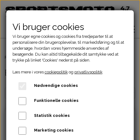
Vi bruger cookies
Vi bruger egne cookies og cookies fra tredjeparter til at
personalisere din brugeroplevelse, til markedsføring og til at
undersøge, hvordan vores hjemmeside anvendes af
besøgende. Du kan altid tilbagekalde dit samtykke ved at
Hjem
Forside
ATV Dele
Bremser
Bremsesystem
trykke på linket 'Cookies' nederst på siden.
Bremsesystem
Læs mere i vores
cookiepolitik
og
privatlivspolitik
Shop
Nødvendige cookies
ATV Dele
Om
Funktionelle cookies
Dirtbike Dele
Motordele
Statistik cookies
Kontakt
Pocketbike - Minicrosser Dele
Motordele
Bremser
Cylinder
Marketing cookies