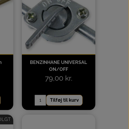
r
r
nk
ng
ingsnet
m
BENZINHANE UNIVERSAL
ON/OFF
plet
79,00 kr.
Kinroad
Special ordre
Tilbud
TGB ATV T3A
Tilføj til kurv
OLGT