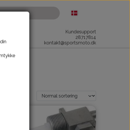
Kundesupport
28717814
 din
kontakt@sportsmoto.dk
amtykke
opper Dele
Kina MC Dele
Bremser
Dæk, slange & fælge
El komponenter
strammer
Kabler
epumpe
Kæde-tandhjul
ator
Pakninger
Tank-benzinhane
Stel-bagsvinger