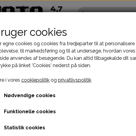
bruger cookies
r egne cookies og cookies fra tredjeparter til at personalisere
levelse, til markedsføring og til at undersøge, hvordan vores
ide anvendes af besøgende. Du kan altid tilbagekalde dit s
Pocketbike - Minicrosser Dele
Kinroad Ch
rykke på linket 'Cookies' nederst på siden.
Motordele
Cylinder
Bremser
Dæksler top
e i vores
cookiepolitik
og
privatlivspolitik
fælge
Dæk, slange & fælge
Gearkasse
El komponenter
Knastkæde-
Nødvendige cookies
Kabler
Kobling-oli
Funktionelle cookies
Kæde-tandhjul
Motor-karbur
Pakninger
Motoraksler
Statistik cookies
e
Tank-benzinhane
Motorblok