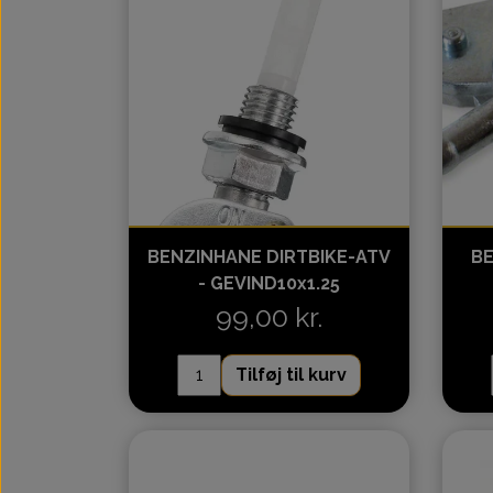
TGB - Alt skaffes
Kazuma
Hisun - Yamaha
Polaris
BENZINHANE DIRTBIKE-ATV
BE
- GEVIND10x1.25
99,00 kr.
Tilføj til kurv