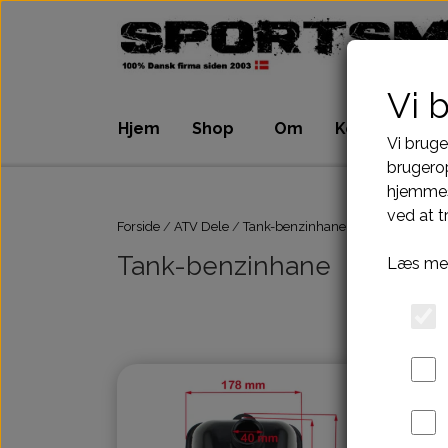
Vi 
Hjem
Shop
Om
Kontakt
Vi bruge
brugerop
hjemmes
ATV Dele
Dirtbike Dele
ved at t
Motordele
Motordele
Forside
ATV Dele
Tank-benzinhane
Bremser
Bremser
Tank-benzinhane
Læs mer
Dæk, slange & fælge
Dæk, slange & 
El komponenter
El komponenter
Kabler
Kabler
Kæde-tandhjul-drev
Kæde-tandhjul
Pakninger
Pakninger
Tank-benzinhane
Tank-benzinhan