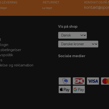
G LEVERING
RETURRET
KONTAKT OS PÅ 
kontakt@spor
rdage
14 dage
Vis på shop
t
login
sbetingelser
ivspolitik
Sociale medier
es
delse og reklamation