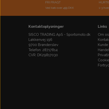
FRI FRAGT
HURTI
Ved køb over 499 DKK
1-3 hve
Kontaktoplysninger
Links
SISCO TRADING ApS - Sportsmoto.dk
Om os
Løkkenvej 196
Kontak
9700 Brønderslev
Kunde 
Telefon: 28717814
Handel
CVR: DK29817030
Privatl
Cooki
Fortry