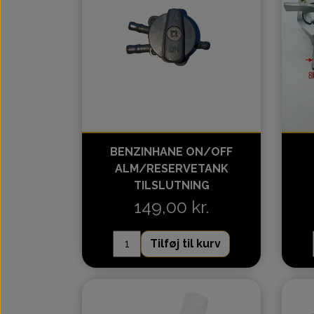
Kickstarter
2takt atv dele
GEPARD 150cc
BENZINHANE ON/OFF
ALM/RESERVETANK
TILSLUTNING
149,00 kr.
Dinli & Aeon Dele
Arctic Cat-Suzuki-
Tilføj til kurv
DINLI ATV DELE
Arctic Cat - Alt skaffes
AEON ATV DELE
Linhai - Alt skaffes
Suzuki - Alt skaffes