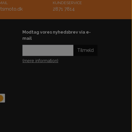
MAIL
KUNDESERVICE
tsmoto.dk
2871 7814
Modtag vores nyhedsbrev via e-
mail
Tilmeld
(mere information)