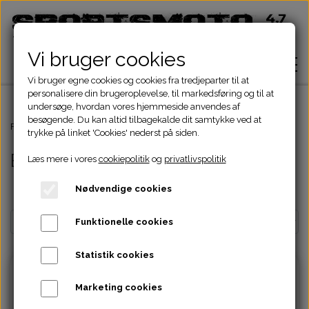
Vi bruger cookies
Vi bruger egne cookies og cookies fra tredjeparter til at
personalisere din brugeroplevelse, til markedsføring og til at
undersøge, hvordan vores hjemmeside anvendes af
besøgende. Du kan altid tilbagekalde dit samtykke ved at
Hjem
Forside
Kinroad Chopper Dele
Bagsvinger
trykke på linket 'Cookies' nederst på siden.
Bagsvinger
Læs mere i vores
cookiepolitik
og
privatlivspolitik
Shop
Nødvendige cookies
ATV Dele
Om
Funktionelle cookies
Dirtbike Dele
Motordele
Statistik cookies
Kontakt
Pocketbike - Minicrosser Dele
Motordele
Bremser
Cylinder
Marketing cookies