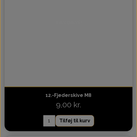
Motor 110cc Kinroad
Topstykke
Variator
Intet billede
Ventiler
Variatorrem
12.-Fjederskive M8
9,00 kr.
Tilføj til kurv