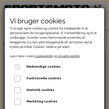
Vi bruger cookies
Vi bruger egne cookies og cookies fra tredjeparter til at
personalisere din brugeroplevelse, til markedsføring og til at
undersøge, hvordan vores hjemmeside anvendes af
besøgende. Du kan altid tilbagekalde dit samtykke ved at
Hjem
Forside
Dinli & Aeon Dele
DINLI ATV DELE
DINLI STELDELE HELIX 
trykke på linket 'Cookies' nederst på siden.
Læs mere i vores
cookiepolitik
og
privatlivspolitik
Shop
Nødvendige cookies
ATV Dele
Om
Funktionelle cookies
Dirtbike Dele
Motordele
Statistik cookies
Kontakt
Intet billede
Pocketbike - Minicrosser Dele
Motordele
Bremser
Cylinder
Marketing cookies