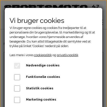
Vi bruger cookies
Vi bruger egne cookies og cookies fra tredjeparter til at
personalisere din brugeroplevelse, til markedsføring og til at
undersøge, hvordan vores hjemmeside anvendes af
besøgende. Du kan altid tilbagekalde dit samtykke ved at
Hjem
Forside
Dinli & Aeon Dele
DINLI ATV DELE
DINLI STELDELE HELIX 
trykke på linket 'Cookies' nederst på siden.
Læs mere i vores
cookiepolitik
og
privatlivspolitik
Shop
Nødvendige cookies
ATV Dele
Om
Funktionelle cookies
Dirtbike Dele
Motordele
Statistik cookies
Kontakt
Intet billede
Pocketbike - Minicrosser Dele
Motordele
Bremser
Cylinder
Marketing cookies