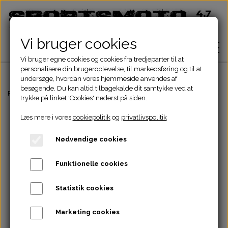
Vi bruger cookies
Vi bruger egne cookies og cookies fra tredjeparter til at
personalisere din brugeroplevelse, til markedsføring og til at
undersøge, hvordan vores hjemmeside anvendes af
besøgende. Du kan altid tilbagekalde dit samtykke ved at
Hjem
Forside
Pocketbike - Minicrosser Dele
Dæk, slange & fælge
SLANGE 
trykke på linket 'Cookies' nederst på siden.
Læs mere i vores
cookiepolitik
og
privatlivspolitik
Shop
Nødvendige cookies
ATV Dele
Om
Funktionelle cookies
Dirtbike Dele
Motordele
Statistik cookies
Kontakt
Pocketbike - Minicrosser Dele
Motordele
Bremser
Cylinder
Marketing cookies