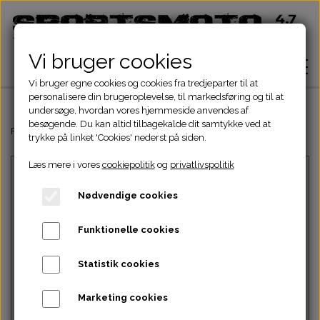
Vi bruger cookies
Vi bruger egne cookies og cookies fra tredjeparter til at
personalisere din brugeroplevelse, til markedsføring og til at
undersøge, hvordan vores hjemmeside anvendes af
besøgende. Du kan altid tilbagekalde dit samtykke ved at
Hjem
Forside
Kinroad Chopper Dele
Styrdele
10.- Chokerkabel
trykke på linket 'Cookies' nederst på siden.
Læs mere i vores
cookiepolitik
og
privatlivspolitik
Shop
Nødvendige cookies
ATV Dele
Om
Funktionelle cookies
Dirtbike Dele
Motordele
Statistik cookies
Kontakt
Intet billede
Pocketbike - Minicrosser Dele
Motordele
Bremser
Cylinder
Marketing cookies