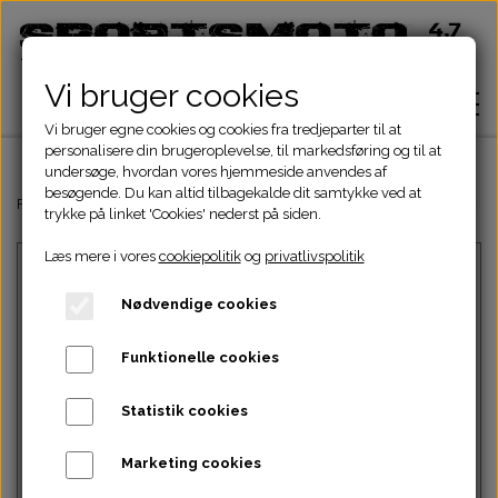
Vi bruger cookies
Vi bruger egne cookies og cookies fra tredjeparter til at
personalisere din brugeroplevelse, til markedsføring og til at
undersøge, hvordan vores hjemmeside anvendes af
besøgende. Du kan altid tilbagekalde dit samtykke ved at
Hjem
Forside
Kinroad Chopper Dele
Starter-drev
12.-Skruer til dæksel v/s
trykke på linket 'Cookies' nederst på siden.
Læs mere i vores
cookiepolitik
og
privatlivspolitik
Shop
Nødvendige cookies
ATV Dele
Om
Funktionelle cookies
Dirtbike Dele
Motordele
Statistik cookies
Kontakt
Intet billede
Pocketbike - Minicrosser Dele
Motordele
Bremser
Cylinder
Marketing cookies