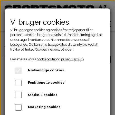
Vi bruger cookies
Vi bruger egne cookies og cookies fra tredjeparter til at
personalisere din brugeroplevelse, til markedsføring og til at
undersøge, hvordan vores hjemmeside anvendes af
besøgende. Du kan altid tilbagekalde dit samtykke ved at
Hjem
Forside
Dinli & Aeon Dele
DINLI ATV DELE
DINLI MOTORDELE 150c
trykke på linket 'Cookies' nederst på siden.
Læs mere i vores
cookiepolitik
og
privatlivspolitik
UDSOLGT
Shop
Nødvendige cookies
ATV Dele
Om
Funktionelle cookies
Dirtbike Dele
Motordele
Statistik cookies
Kontakt
Intet billede
Pocketbike - Minicrosser Dele
Motordele
Bremser
Cylinder
Marketing cookies