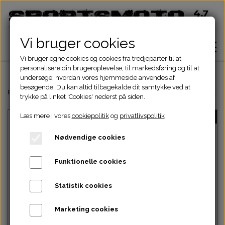
Vi bruger cookies
Vi bruger egne cookies og cookies fra tredjeparter til at
personalisere din brugeroplevelse, til markedsføring og til at
undersøge, hvordan vores hjemmeside anvendes af
besøgende. Du kan altid tilbagekalde dit samtykke ved at
Hjem
Forside
Dinli & Aeon Dele
DINLI ATV DELE
DINLI MOTORDELE 150c
trykke på linket 'Cookies' nederst på siden.
Læs mere i vores
cookiepolitik
og
privatlivspolitik
UDSOLGT
Shop
Nødvendige cookies
ATV Dele
Om
Funktionelle cookies
Dirtbike Dele
Motordele
Statistik cookies
Kontakt
Intet billede
Pocketbike - Minicrosser Dele
Motordele
Bremser
Cylinder
Marketing cookies