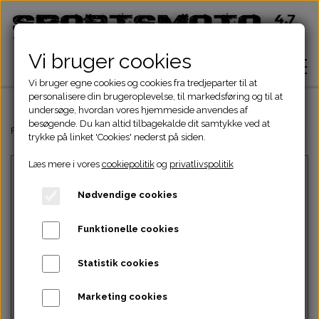
Vi bruger cookies
Vi bruger egne cookies og cookies fra tredjeparter til at
personalisere din brugeroplevelse, til markedsføring og til at
undersøge, hvordan vores hjemmeside anvendes af
besøgende. Du kan altid tilbagekalde dit samtykke ved at
Hjem
Forside
Dinli & Aeon Dele
DINLI ATV DELE
DINLI MOTORDELE 150c
trykke på linket 'Cookies' nederst på siden.
Læs mere i vores
cookiepolitik
og
privatlivspolitik
Shop
Nødvendige cookies
ATV Dele
Om
Funktionelle cookies
Dirtbike Dele
Motordele
Statistik cookies
Kontakt
Intet billede
Pocketbike - Minicrosser Dele
Motordele
Bremser
Cylinder
Marketing cookies