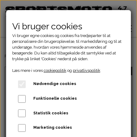
Vi bruger cookies
Vi bruger egne cookies og cookies fra tredjeparter til at
personalisere din brugeroplevelse, til markedsføring og til at
undersøge, hvordan vores hjemmeside anvendes af
besøgende. Du kan altid tilbagekalde dit samtykke ved at
Hjem
Forside
9. BEARING,COLLAR - A020001-00
trykke på linket 'Cookies' nederst på siden.
Læs mere i vores
cookiepolitik
og
privatlivspolitik
UDSOLGT
Shop
Nødvendige cookies
ATV Dele
Om
Funktionelle cookies
Dirtbike Dele
Motordele
Statistik cookies
Kontakt
Intet billede
Pocketbike - Minicrosser Dele
Motordele
Bremser
Cylinder
Marketing cookies