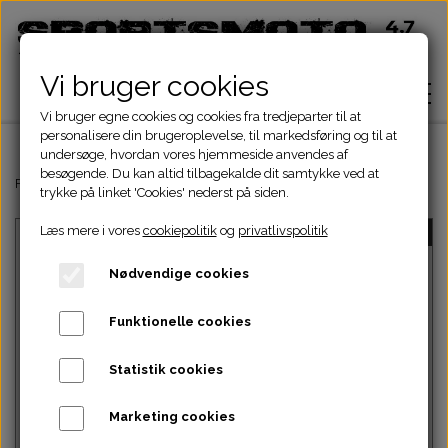
Vi bruger cookies
Vi bruger egne cookies og cookies fra tredjeparter til at
personalisere din brugeroplevelse, til markedsføring og til at
undersøge, hvordan vores hjemmeside anvendes af
besøgende. Du kan altid tilbagekalde dit samtykke ved at
Hjem
Forside
5. TIE-ROD CONNERTOR -
trykke på linket 'Cookies' nederst på siden.
Læs mere i vores
cookiepolitik
og
privatlivspolitik
UDSOLGT
Shop
Nødvendige cookies
ATV Dele
Om
Funktionelle cookies
Dirtbike Dele
Motordele
Statistik cookies
Kontakt
Intet billede
Pocketbike - Minicrosser Dele
Motordele
Bremser
Cylinder
Marketing cookies