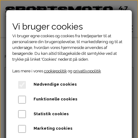
Vi bruger cookies
Vi bruger egne cookies og cookies fra tredjeparter til at
personalisere din brugeroplevelse, til markedsføring og til at
undersøge, hvordan vores hjemmeside anvendes af
besøgende. Du kan altid tilbagekalde dit samtykke ved at
Hjem
Forside
Dinli & Aeon Dele
DINLI ATV DELE
DINLI STELDELE HELIX 
trykke på linket 'Cookies' nederst på siden.
Læs mere i vores
cookiepolitik
og
privatlivspolitik
Shop
Nødvendige cookies
ATV Dele
Om
Funktionelle cookies
Dirtbike Dele
Motordele
Statistik cookies
Kontakt
Intet billede
Pocketbike - Minicrosser Dele
Motordele
Bremser
Cylinder
Marketing cookies