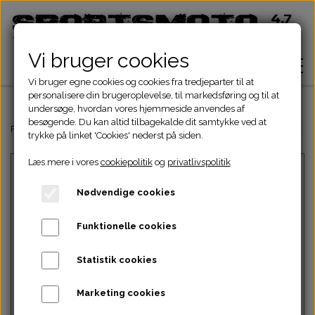
Vi bruger cookies
Vi bruger egne cookies og cookies fra tredjeparter til at
personalisere din brugeroplevelse, til markedsføring og til at
undersøge, hvordan vores hjemmeside anvendes af
besøgende. Du kan altid tilbagekalde dit samtykke ved at
Hjem
Forside
Dinli & Aeon Dele
DINLI ATV DELE
DINLI STELDELE HELIX 
trykke på linket 'Cookies' nederst på siden.
Læs mere i vores
cookiepolitik
og
privatlivspolitik
Shop
Nødvendige cookies
ATV Dele
Om
Funktionelle cookies
Dirtbike Dele
Motordele
Statistik cookies
Kontakt
Intet billede
Pocketbike - Minicrosser Dele
Motordele
Bremser
Cylinder
Marketing cookies