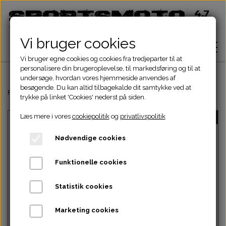
Vi bruger cookies
Vi bruger egne cookies og cookies fra tredjeparter til at
personalisere din brugeroplevelse, til markedsføring og til at
undersøge, hvordan vores hjemmeside anvendes af
besøgende. Du kan altid tilbagekalde dit samtykke ved at
Hjem
Forside
Dinli & Aeon Dele
DINLI ATV DELE
DINLI STELDELE HELIX 
trykke på linket 'Cookies' nederst på siden.
Læs mere i vores
cookiepolitik
og
privatlivspolitik
UDSOLGT
Shop
Nødvendige cookies
ATV Dele
Om
Funktionelle cookies
Dirtbike Dele
Motordele
Statistik cookies
Kontakt
Intet billede
Pocketbike - Minicrosser Dele
Motordele
Bremser
Cylinder
Marketing cookies