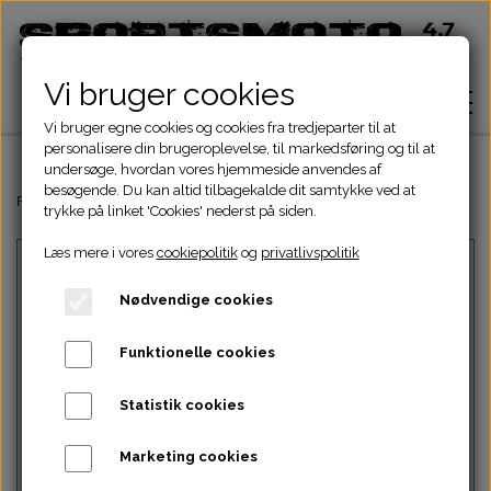
Vi bruger cookies
Vi bruger egne cookies og cookies fra tredjeparter til at
personalisere din brugeroplevelse, til markedsføring og til at
undersøge, hvordan vores hjemmeside anvendes af
besøgende. Du kan altid tilbagekalde dit samtykke ved at
Hjem
Forside
Dinli & Aeon Dele
DINLI ATV DELE
DINLI STELDELE HELIX 
trykke på linket 'Cookies' nederst på siden.
Læs mere i vores
cookiepolitik
og
privatlivspolitik
Shop
Nødvendige cookies
ATV Dele
Om
Funktionelle cookies
Dirtbike Dele
Motordele
Statistik cookies
Kontakt
Intet billede
Pocketbike - Minicrosser Dele
Motordele
Bremser
Cylinder
Marketing cookies