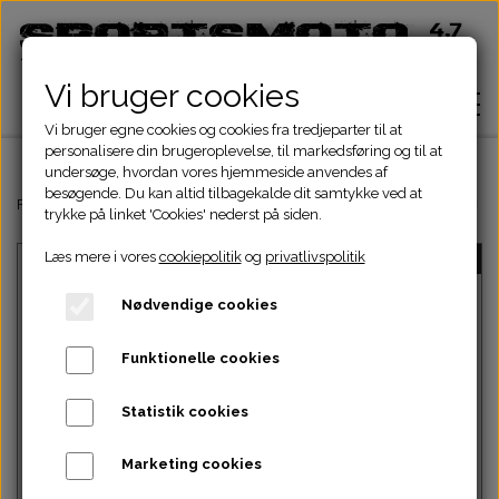
Vi bruger cookies
Vi bruger egne cookies og cookies fra tredjeparter til at
personalisere din brugeroplevelse, til markedsføring og til at
undersøge, hvordan vores hjemmeside anvendes af
besøgende. Du kan altid tilbagekalde dit samtykke ved at
Hjem
Forside
Dinli & Aeon Dele
DINLI ATV DELE
DINLI STELDELE HELIX 
trykke på linket 'Cookies' nederst på siden.
Læs mere i vores
cookiepolitik
og
privatlivspolitik
UDSOLGT
Shop
Nødvendige cookies
ATV Dele
Om
Funktionelle cookies
Dirtbike Dele
Motordele
Statistik cookies
Kontakt
Intet billede
Pocketbike - Minicrosser Dele
Motordele
Bremser
Cylinder
Marketing cookies