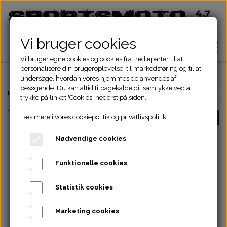
Vi bruger cookies
Vi bruger egne cookies og cookies fra tredjeparter til at
personalisere din brugeroplevelse, til markedsføring og til at
undersøge, hvordan vores hjemmeside anvendes af
besøgende. Du kan altid tilbagekalde dit samtykke ved at
Hjem
Forside
Dinli & Aeon Dele
DINLI ATV DELE
DINLI STELDELE HELIX 
trykke på linket 'Cookies' nederst på siden.
Læs mere i vores
cookiepolitik
og
privatlivspolitik
UDSOLGT
Shop
Nødvendige cookies
ATV Dele
Om
Funktionelle cookies
Dirtbike Dele
Motordele
Statistik cookies
Kontakt
Intet billede
Pocketbike - Minicrosser Dele
Motordele
Bremser
Cylinder
Marketing cookies