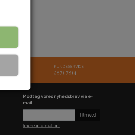
bling
Støddæmper
ænding
Styr-greb-håndtag
Udstødning
Køler-køleblæser-slanger
rskærm
Bøsninger-bolt-møtrik
Lejer-pakdåser
Karburator-studs
MAIL
KUNDESERVICE
Luftfilter
tsmoto.dk
2871 7814
Diverse
Motordele
Modtag vores nyhedsbrev via e-
Kickstarter
mail
Plastskjold-sæde
Tilmeld
ster
(mere information)
ol-ledningsbox