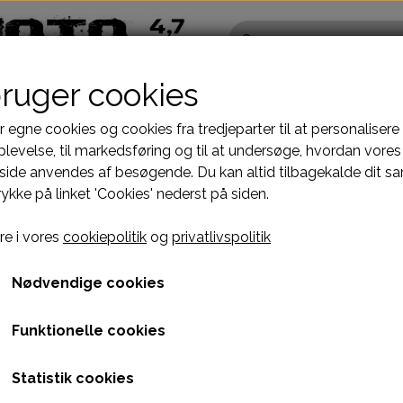
bruger cookies
r egne cookies og cookies fra tredjeparter til at personalisere
levelse, til markedsføring og til at undersøge, hvordan vores
ide anvendes af besøgende. Du kan altid tilbagekalde dit s
Pocketbike - Minicrosser Dele
Kinroad Ch
rykke på linket 'Cookies' nederst på siden.
Motordele
Cylinder
STELDELE HELIX DL-603
WIREHARNESS E-MARK E06 2T
19. TURN SIG
Bremser
Dæksler top
19. TURN SIGNAL - F040
e i vores
cookiepolitik
og
privatlivspolitik
GT
fælge
Dæk, slange & fælge
Gearkasse
210,00 kr.
El komponenter
Knastkæde-
Nødvendige cookies
Kabler
Kobling-oli
Varenummer: C1H5K32
Funktionelle cookies
Kæde-tandhjul
Motor-karbur
RIGHT SIDE
Pakninger
Motoraksler
Statistik cookies
e
Tank-benzinhane
Motorblok
Varen kan desværre ikke købes, da der ikke er fle