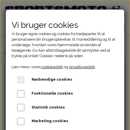
Vi bruger cookies
Vi bruger egne cookies og cookies fra tredjeparter til at
personalisere din brugeroplevelse, til markedsføring og til at
undersøge, hvordan vores hjemmeside anvendes af
besøgende. Du kan altid tilbagekalde dit samtykke ved at
Hjem
Forside
Dinli & Aeon Dele
DINLI ATV DELE
DINLI STELDELE HELIX 
trykke på linket 'Cookies' nederst på siden.
Læs mere i vores
cookiepolitik
og
privatlivspolitik
Shop
Nødvendige cookies
ATV Dele
Om
Funktionelle cookies
Dirtbike Dele
Motordele
Statistik cookies
Kontakt
Intet billede
Pocketbike - Minicrosser Dele
Motordele
Bremser
Cylinder
Marketing cookies