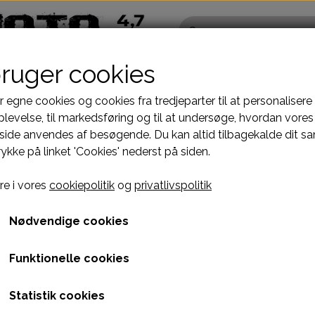
bruger cookies
r egne cookies og cookies fra tredjeparter til at personalisere
levelse, til markedsføring og til at undersøge, hvordan vores
ide anvendes af besøgende. Du kan altid tilbagekalde dit s
Pocketbike - Minicrosser Dele
Kinroad Ch
rykke på linket 'Cookies' nederst på siden.
Motordele
Cylinder
STELDELE HELIX DL-603
WIREHARNESS E06 2T
*. INDICATOR,DRIVE -
Bremser
Dæksler top
*. INDICATOR,DRIVE - A1
e i vores
cookiepolitik
og
privatlivspolitik
GT
fælge
Dæk, slange & fælge
Gearkasse
59,00 kr.
El komponenter
Knastkæde-
Nødvendige cookies
Kabler
Kobling-oli
Funktionelle cookies
Kæde-tandhjul
Motor-karbur
Varen kan desværre ikke købes, da der ikke er fle
Pakninger
Motoraksler
Statistik cookies
e
Tank-benzinhane
Motorblok