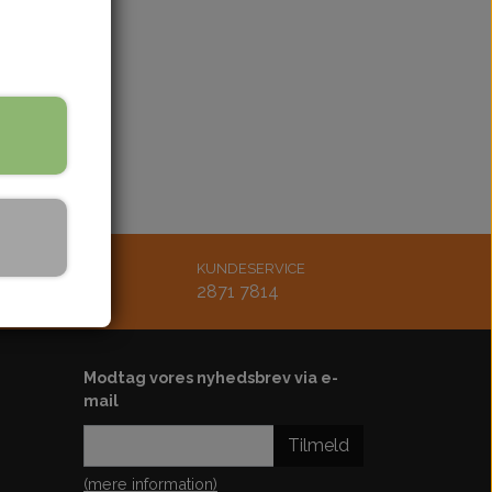
bling
Støddæmper
ænding
Styr-greb-håndtag
Udstødning
Køler-køleblæser-slanger
rskærm
Bøsninger-bolt-møtrik
Lejer-pakdåser
Karburator-studs
Luftfilter
MAIL
KUNDESERVICE
tsmoto.dk
2871 7814
Diverse
Motordele
Kickstarter
Modtag vores nyhedsbrev via e-
Plastskjold-sæde
mail
ster
Tilmeld
ol-ledningsbox
(mere information)