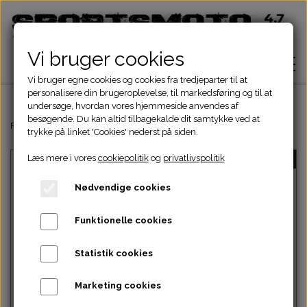
Vi bruger cookies
Vi bruger egne cookies og cookies fra tredjeparter til at
personalisere din brugeroplevelse, til markedsføring og til at
undersøge, hvordan vores hjemmeside anvendes af
besøgende. Du kan altid tilbagekalde dit samtykke ved at
Hjem
Forside
Dinli & Aeon Dele
DINLI ATV DELE
DINLI STELDELE HELIX 
trykke på linket 'Cookies' nederst på siden.
Læs mere i vores
cookiepolitik
og
privatlivspolitik
UDSOLGT
Shop
Nødvendige cookies
ATV Dele
Om
Funktionelle cookies
Dirtbike Dele
Motordele
Statistik cookies
Kontakt
Intet billede
Pocketbike - Minicrosser Dele
Motordele
Bremser
Cylinder
Marketing cookies