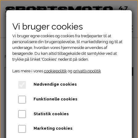
Vi bruger cookies
Vi bruger egne cookies og cookies fra tredjeparter til at
personalisere din brugeroplevelse, til markedsføring og til at
undersøge, hvordan vores hjemmeside anvendes af
besøgende. Du kan altid tilbagekalde dit samtykke ved at
Hjem
Forside
Dinli & Aeon Dele
DINLI ATV DELE
DINLI STELDELE HELIX 
trykke på linket 'Cookies' nederst på siden.
Læs mere i vores
cookiepolitik
og
privatlivspolitik
UDSOLGT
Shop
Nødvendige cookies
ATV Dele
Om
Funktionelle cookies
Dirtbike Dele
Motordele
Statistik cookies
Kontakt
Intet billede
Pocketbike - Minicrosser Dele
Motordele
Bremser
Cylinder
Marketing cookies