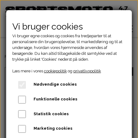
Vi bruger cookies
Vi bruger egne cookies og cookies fra tredjeparter til at
personalisere din brugeroplevelse, til markedsføring og til at
undersøge, hvordan vores hjemmeside anvendes af
besøgende. Du kan altid tilbagekalde dit samtykke ved at
Hjem
Forside
Dinli & Aeon Dele
DINLI ATV DELE
DINLI STELDELE HELIX 
trykke på linket 'Cookies' nederst på siden.
Læs mere i vores
cookiepolitik
og
privatlivspolitik
UDSOLGT
Shop
Nødvendige cookies
ATV Dele
Om
Funktionelle cookies
Dirtbike Dele
Motordele
Statistik cookies
Kontakt
Intet billede
Pocketbike - Minicrosser Dele
Motordele
Bremser
Cylinder
Marketing cookies