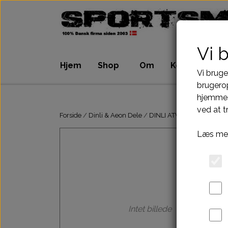
Vi 
Hjem
Shop
Om
Kontakt
Vi bruge
brugerop
hjemmes
ATV Dele
Dirtbike Dele
ved at t
Motordele
Motordele
Forside
Dinli & Aeon Dele
DINLI ATV DELE
DINLI 
Bremser
Bremser
Læs mer
Dæk, slange & fælge
Dæk, slange & 
El komponenter
El komponenter
Kabler
Kabler
Kæde-tandhjul-drev
Kæde-tandhjul
Pakninger
Pakninger
Intet billede
Tank-benzinhane
Tank-benzinhan