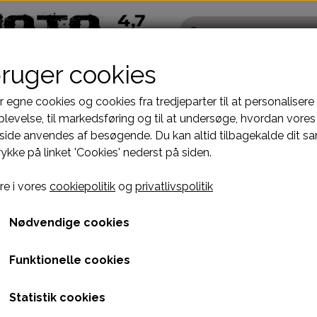
bruger cookies
r egne cookies og cookies fra tredjeparter til at personalisere
levelse, til markedsføring og til at undersøge, hvordan vores
ide anvendes af besøgende. Du kan altid tilbagekalde dit s
Pocketbike - Minicrosser Dele
Kinroad Ch
rykke på linket 'Cookies' nederst på siden.
Motordele
Cylinder
STELDELE HELIX DL-603
MUFFLER E06 ENGINE 2T
5. HEX WASHER FAC
Bremser
Dæksler top
5. HEX WASHER FACE BO
e i vores
cookiepolitik
og
privatlivspolitik
fælge
Dæk, slange & fælge
Gearkasse
7,00 kr.
El komponenter
Knastkæde-
Nødvendige cookies
Kabler
Kobling-oli
Varenummer: C1H2K34
Funktionelle cookies
Kæde-tandhjul
Motor-karbur
M10X1.5X15L
Pakninger
Motoraksler
Statistik cookies
e
Tank-benzinhane
Motorblok
Leveringstid
1-3 dages levering