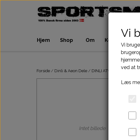
Vi 
Hjem
Shop
Om
Kontakt
Vi bruge
brugerop
hjemmes
ATV Dele
Dirtbike Dele
ved at t
Motordele
Motordele
Forside
Dinli & Aeon Dele
DINLI ATV DELE
DINLI 
Bremser
Bremser
Læs mer
Dæk, slange & fælge
Dæk, slange & 
El komponenter
El komponenter
Kabler
Kabler
Kæde-tandhjul-drev
Kæde-tandhjul
Pakninger
Pakninger
Intet billede
Tank-benzinhane
Tank-benzinhan