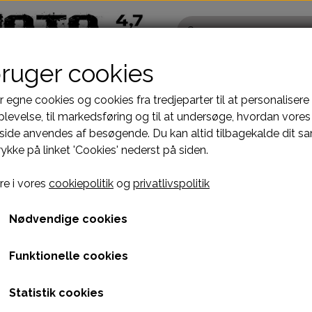
bruger cookies
r egne cookies og cookies fra tredjeparter til at personalisere
levelse, til markedsføring og til at undersøge, hvordan vores
ide anvendes af besøgende. Du kan altid tilbagekalde dit s
Pocketbike - Minicrosser Dele
Kinroad Ch
rykke på linket 'Cookies' nederst på siden.
Motordele
Cylinder
STELDELE HELIX DL-603
MUFFLER E06 ENGINE 2T
*. MUFFLER ASSEMB
Bremser
Dæksler top
*. MUFFLER ASSEMBLY -
e i vores
cookiepolitik
og
privatlivspolitik
fælge
Dæk, slange & fælge
Gearkasse
1.071,00 kr.
El komponenter
Knastkæde-
Nødvendige cookies
Kabler
Kobling-oli
Varenummer: C2H6K1
Funktionelle cookies
Kæde-tandhjul
Motor-karbur
Pakninger
Motoraksler
Leveringstid
1-3 dages levering
Statistik cookies
e
Tank-benzinhane
Motorblok