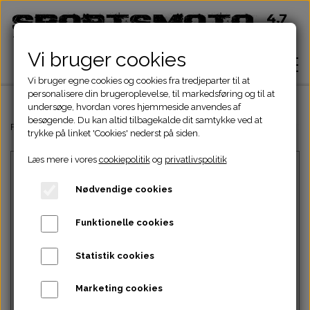
Vi bruger cookies
Vi bruger egne cookies og cookies fra tredjeparter til at
personalisere din brugeroplevelse, til markedsføring og til at
undersøge, hvordan vores hjemmeside anvendes af
besøgende. Du kan altid tilbagekalde dit samtykke ved at
Hjem
Forside
Dinli & Aeon Dele
DINLI ATV DELE
DINLI STELDELE HELIX 
trykke på linket 'Cookies' nederst på siden.
Læs mere i vores
cookiepolitik
og
privatlivspolitik
Shop
Nødvendige cookies
ATV Dele
Om
Funktionelle cookies
Dirtbike Dele
Motordele
Statistik cookies
Kontakt
Intet billede
Pocketbike - Minicrosser Dele
Motordele
Bremser
Cylinder
Marketing cookies