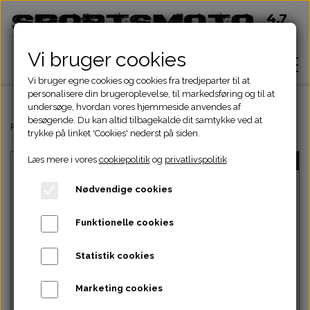
Vi bruger cookies
Vi bruger egne cookies og cookies fra tredjeparter til at
personalisere din brugeroplevelse, til markedsføring og til at
undersøge, hvordan vores hjemmeside anvendes af
besøgende. Du kan altid tilbagekalde dit samtykke ved at
Hjem
Forside
Dinli & Aeon Dele
DINLI ATV DELE
DINLI STELDELE HELIX 
trykke på linket 'Cookies' nederst på siden.
Læs mere i vores
cookiepolitik
og
privatlivspolitik
UDSOLGT
Shop
Nødvendige cookies
ATV Dele
Om
Funktionelle cookies
Dirtbike Dele
Motordele
Statistik cookies
Kontakt
Intet billede
Pocketbike - Minicrosser Dele
Motordele
Bremser
Cylinder
Marketing cookies