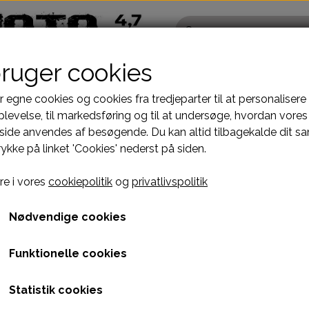
bruger cookies
r egne cookies og cookies fra tredjeparter til at personalisere
levelse, til markedsføring og til at undersøge, hvordan vores
ide anvendes af besøgende. Du kan altid tilbagekalde dit s
Pocketbike - Minicrosser Dele
Kinroad Ch
rykke på linket 'Cookies' nederst på siden.
Motordele
Cylinder
STELDELE HELIX DL-603
REAR WHEEL
32. BRACKET , IDLE GEAR - F03
Bremser
Dæksler top
32. BRACKET , IDLE GEA
e i vores
cookiepolitik
og
privatlivspolitik
fælge
Dæk, slange & fælge
Gearkasse
168,00 kr.
El komponenter
Knastkæde-
Nødvendige cookies
Kabler
Kobling-oli
Varenummer: C1H5K35
Funktionelle cookies
Kæde-tandhjul
Motor-karbur
Pakninger
Motoraksler
Leveringstid
1-3 dages levering
Statistik cookies
e
Tank-benzinhane
Motorblok