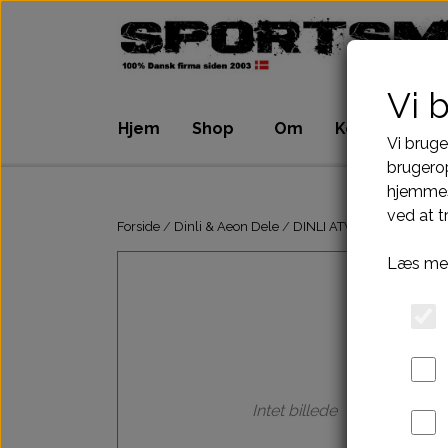
Vi 
Hjem
Shop
Om
Kontakt
Vi bruge
brugerop
hjemmes
ATV Dele
Dirtbike Dele
ved at t
Motordele
Motordele
Forside
Dinli & Aeon Dele
DINLI ATV DELE
DINLI 
Bremser
Bremser
Læs mer
Dæk, slange & fælge
Dæk, slange & 
El komponenter
El komponenter
Kabler
Kabler
Kæde-tandhjul-drev
Kæde-tandhjul
Pakninger
Pakninger
Intet billede
Tank-benzinhane
Tank-benzinhan