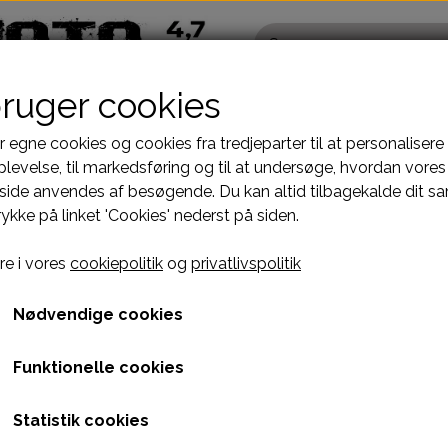
bruger cookies
r egne cookies og cookies fra tredjeparter til at personalisere
levelse, til markedsføring og til at undersøge, hvordan vores
ide anvendes af besøgende. Du kan altid tilbagekalde dit s
Pocketbike - Minicrosser Dele
Kinroad Ch
rykke på linket 'Cookies' nederst på siden.
Motordele
Cylinder
STELDELE HELIX DL-603
REAR WHEEL
15. BASE , BRAKE - F020014-42
Bremser
Dæksler top
15. BASE , BRAKE - F020
e i vores
cookiepolitik
og
privatlivspolitik
fælge
Dæk, slange & fælge
Gearkasse
307,00 kr.
El komponenter
Knastkæde-
Nødvendige cookies
Kabler
Kobling-oli
Varenummer: C1H5K11
Funktionelle cookies
Kæde-tandhjul
Motor-karbur
Pakninger
Motoraksler
Leveringstid
1-3 dages levering
Statistik cookies
e
Tank-benzinhane
Motorblok