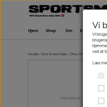
Vi 
Hjem
Shop
Om
Kontakt
Vi bruge
brugerop
hjemmes
ATV Dele
Dirtbike Dele
ved at t
Motordele
Motordele
Forside
Dinli & Aeon Dele
DINLI ATV DELE
DINLI 
Bremser
Bremser
Læs mer
Dæk, slange & fælge
Dæk, slange & 
El komponenter
El komponenter
Kabler
Kabler
Kæde-tandhjul-drev
Kæde-tandhjul
Pakninger
Pakninger
Intet billede
Tank-benzinhane
Tank-benzinhan