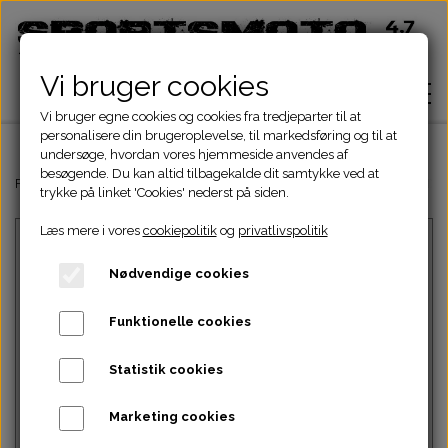
Vi bruger cookies
Vi bruger egne cookies og cookies fra tredjeparter til at
personalisere din brugeroplevelse, til markedsføring og til at
undersøge, hvordan vores hjemmeside anvendes af
besøgende. Du kan altid tilbagekalde dit samtykke ved at
Hjem
Forside
Dinli & Aeon Dele
DINLI ATV DELE
DINLI STELDELE HELIX 
trykke på linket 'Cookies' nederst på siden.
Læs mere i vores
cookiepolitik
og
privatlivspolitik
Shop
Nødvendige cookies
ATV Dele
Om
Funktionelle cookies
Dirtbike Dele
Motordele
Statistik cookies
Kontakt
Intet billede
Pocketbike - Minicrosser Dele
Motordele
Bremser
Cylinder
Marketing cookies