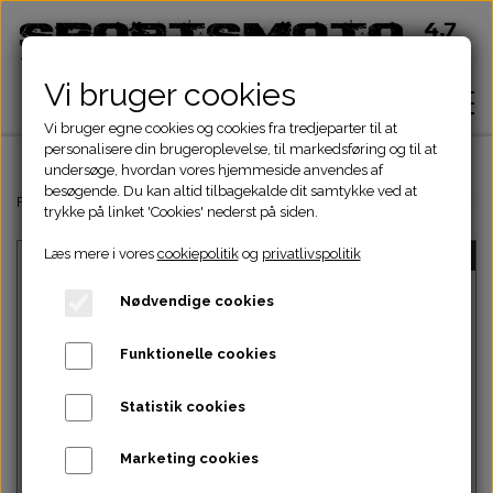
Vi bruger cookies
Vi bruger egne cookies og cookies fra tredjeparter til at
personalisere din brugeroplevelse, til markedsføring og til at
undersøge, hvordan vores hjemmeside anvendes af
besøgende. Du kan altid tilbagekalde dit samtykke ved at
Hjem
Forside
Dinli & Aeon Dele
DINLI ATV DELE
DINLI STELDELE HELIX 
trykke på linket 'Cookies' nederst på siden.
Læs mere i vores
cookiepolitik
og
privatlivspolitik
UDSOLGT
Shop
Nødvendige cookies
ATV Dele
Om
Funktionelle cookies
Dirtbike Dele
Motordele
Statistik cookies
Kontakt
Intet billede
Pocketbike - Minicrosser Dele
Motordele
Bremser
Cylinder
Marketing cookies