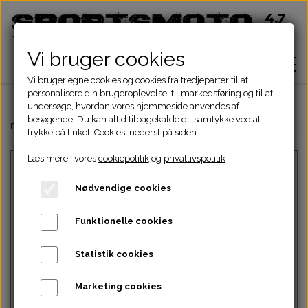
Vi bruger cookies
Vi bruger egne cookies og cookies fra tredjeparter til at
personalisere din brugeroplevelse, til markedsføring og til at
undersøge, hvordan vores hjemmeside anvendes af
besøgende. Du kan altid tilbagekalde dit samtykke ved at
Hjem
Forside
Dinli & Aeon Dele
DINLI ATV DELE
DINLI MOTORDELE 50-1
trykke på linket 'Cookies' nederst på siden.
Læs mere i vores
cookiepolitik
og
privatlivspolitik
Shop
Nødvendige cookies
ATV Dele
Om
Funktionelle cookies
Dirtbike Dele
Motordele
Statistik cookies
Kontakt
Intet billede
Pocketbike - Minicrosser Dele
Motordele
Bremser
Cylinder
Marketing cookies