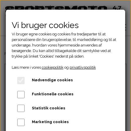
Vi bruger cookies
Vi bruger egne cookies og cookies fra tredjeparter til at
personalisere din brugeroplevelse, til markedsføring og til at
undersøge, hvordan vores hjemmeside anvendes af
besøgende. Du kan altid tilbagekalde dit samtykke ved at
Hjem
Forside
Dinli & Aeon Dele
DINLI ATV DELE
DINLI MOTORDELE 50-1
trykke på linket 'Cookies' nederst på siden.
Læs mere i vores
cookiepolitik
og
privatlivspolitik
Shop
Nødvendige cookies
ATV Dele
Om
Funktionelle cookies
Dirtbike Dele
Motordele
Statistik cookies
Kontakt
Intet billede
Pocketbike - Minicrosser Dele
Motordele
Bremser
Cylinder
Marketing cookies