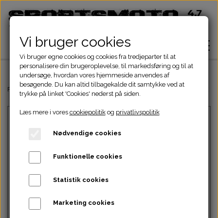
Vi bruger cookies
Vi bruger egne cookies og cookies fra tredjeparter til at
personalisere din brugeroplevelse, til markedsføring og til at
undersøge, hvordan vores hjemmeside anvendes af
besøgende. Du kan altid tilbagekalde dit samtykke ved at
Hjem
Forside
Dinli & Aeon Dele
DINLI ATV DELE
DINLI MOTORDELE 50-1
trykke på linket 'Cookies' nederst på siden.
Læs mere i vores
cookiepolitik
og
privatlivspolitik
Shop
Nødvendige cookies
ATV Dele
Om
Funktionelle cookies
Dirtbike Dele
Motordele
Statistik cookies
Kontakt
Intet billede
Pocketbike - Minicrosser Dele
Motordele
Bremser
Cylinder
Marketing cookies