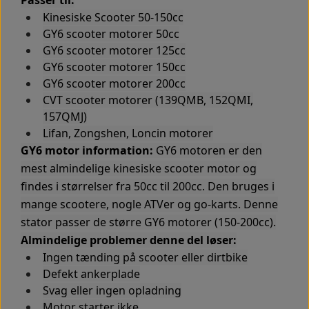
Passer til:
WIREHARNESS E02 4T
BULL 250CC PLAST
GENERATOR
Luftfilter
Kobling
Kinesiske Scooter 50-150cc
GY6 scooter motorer 50cc
WIREHARNESS E-MARK E02 4T
DIVERSE MODELLER PLAST
STARTING MOTOR
Batteri-holder
Motor
GY6 scooter motorer 125cc
GY6 scooter motorer 150cc
GY6 scooter motorer 200cc
PW50 KINA MODEL
Motorskjold/Blokke
SPEEDOMETER
Forlygte
CVT scooter motorer (139QMB, 152QMI,
157QMJ)
Baglygte-blink
Starterdrev
RACK
Lifan, Zongshen, Loncin motorer
GY6 motor information:
GY6 motoren er den
RACK E-MARK
Relæ-tænding
Starterkæde
mest almindelige kinesiske scooter motor og
findes i størrelser fra 50cc til 200cc. Den bruges i
FOOT BRAKE SYSTEM
Kontakt-ledningsnet
Stempel
mange scootere, nogle ATVer og go-karts. Denne
stator passer de større GY6 motorer (150-200cc).
Almindelige problemer denne del løser:
Udstødning
Stødstang
STICKERS
Ingen tænding på scooter eller dirtbike
Defekt ankerplade
Låsesæt komplet
Svinghjul
Svag eller ingen opladning
Motor starter ikke