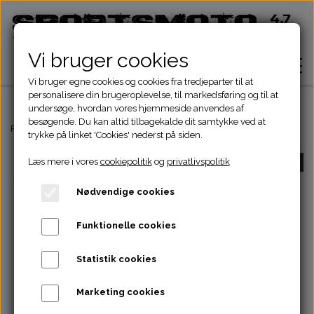
Vi bruger cookies
Vi bruger egne cookies og cookies fra tredjeparter til at
personalisere din brugeroplevelse, til markedsføring og til at
undersøge, hvordan vores hjemmeside anvendes af
besøgende. Du kan altid tilbagekalde dit samtykke ved at
Hjem
Forside
ATV Dele
El komponenter
Stator
STATOR 8 SPOLER 125c
trykke på linket 'Cookies' nederst på siden.
Læs mere i vores
cookiepolitik
og
privatlivspolitik
-58%
Shop
Nødvendige cookies
ATV Dele
Om
Funktionelle cookies
Dirtbike Dele
Motordele
Statistik cookies
Kontakt
Pocketbike - Minicrosser Dele
Motordele
Bremser
Cylinder
Marketing cookies