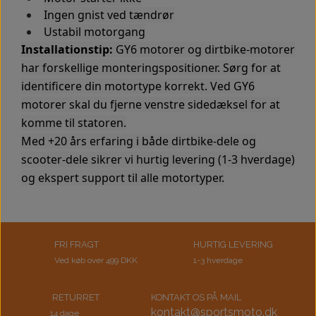
Motor 110cc Kinroad
Topstykke
Ingen gnist ved tændrør
Ustabil motorgang
Installationstip:
GY6 motorer og dirtbike-motorer
Variator
har forskellige monteringspositioner. Sørg for at
identificere din motortype korrekt. Ved GY6
Ventiler
motorer skal du fjerne venstre sidedæksel for at
komme til statoren.
Variatorrem
Med +20 års erfaring i både dirtbike-dele og
scooter-dele sikrer vi hurtig levering (1-3 hverdage)
og ekspert support til alle motortyper.
FRI FRAGT
HURTIG LEVERING
Ved køb over 499 DKK
1-3 hverdage
RETURRET
KONTAKT OS PÅ MAIL
kontakt@sportsmoto.dk
14 dage