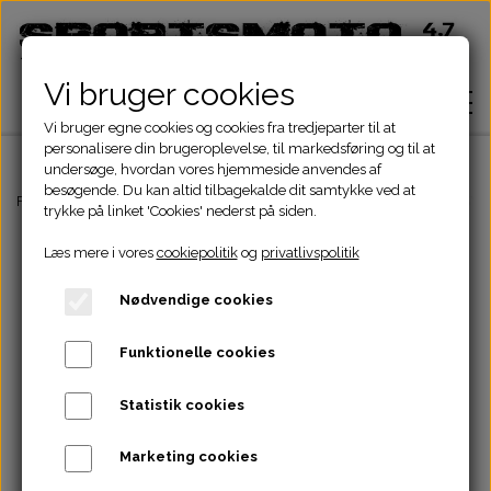
Vi bruger cookies
Vi bruger egne cookies og cookies fra tredjeparter til at
personalisere din brugeroplevelse, til markedsføring og til at
undersøge, hvordan vores hjemmeside anvendes af
besøgende. Du kan altid tilbagekalde dit samtykke ved at
Hjem
Forside
Pocketbike - Minicrosser Dele
Motordele
Snortræk
EASY 
trykke på linket 'Cookies' nederst på siden.
Læs mere i vores
cookiepolitik
og
privatlivspolitik
Shop
Nødvendige cookies
ATV Dele
Om
Funktionelle cookies
Dirtbike Dele
Motordele
Statistik cookies
Kontakt
Pocketbike - Minicrosser Dele
Motordele
Bremser
Cylinder
Marketing cookies