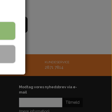
bling
Støddæmper
ænding
Styr-greb-håndtag
Udstødning
il kurv
Køler-køleblæser-slanger
rskærm
Bøsninger-bolt-møtrik
Lejer-pakdåser
Karburator-studs
Luftfilter
MAIL
KUNDESERVICE
Diverse
tsmoto.dk
2871 7814
Motordele
Kickstarter
Modtag vores nyhedsbrev via e-
Plastskjold-sæde
mail
ster
Tilmeld
ol-ledningsbox
(mere information)