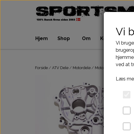
Vi 
Hjem
Shop
Om
Kontakt
Vi bruge
brugerop
hjemmes
ATV Dele
Dirtbike Dele
ved at t
Motordele
Motordele
Forside
ATV Dele
Motordele
Motorskjold/Blokke
Bremser
Bremser
Læs mer
Dæk, slange & fælge
Dæk, slange & 
El komponenter
El komponenter
Kabler
Kabler
Kæde-tandhjul-drev
Kæde-tandhjul
Pakninger
Pakninger
Tank-benzinhane
Tank-benzinhan