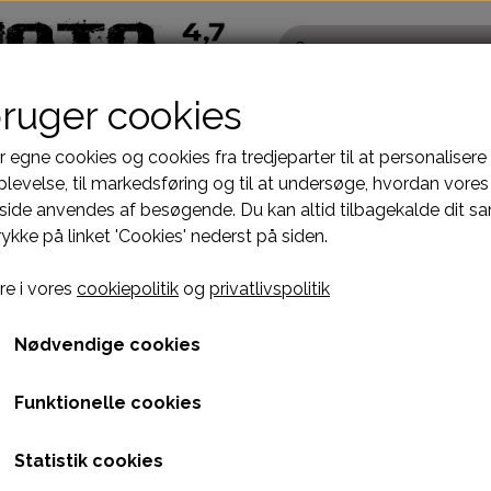
bruger cookies
r egne cookies og cookies fra tredjeparter til at personalisere
levelse, til markedsføring og til at undersøge, hvordan vores
ide anvendes af besøgende. Du kan altid tilbagekalde dit s
Pocketbike - Minicrosser Dele
Kinroad Ch
rykke på linket 'Cookies' nederst på siden.
Motordele
Cylinder
MOTORBLOK CG TYPE - YF-11 VENSTRE
Bremser
Dæksler top
MOTORBLOK CG TYPE - 
e i vores
cookiepolitik
og
privatlivspolitik
fælge
Dæk, slange & fælge
Gearkasse
699,00 kr.
El komponenter
Knastkæde-
Nødvendige cookies
Kabler
Kobling-oli
Varenummer: A9H4K6
Funktionelle cookies
Kæde-tandhjul
Motor-karbur
PINBOLT AFSTAND 66mm
Pakninger
Motoraksler
Statistik cookies
e
Tank-benzinhane
Motorblok
XY200ST-II