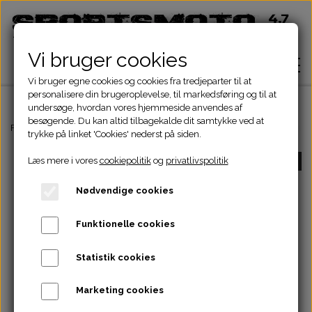
Vi bruger cookies
Vi bruger egne cookies og cookies fra tredjeparter til at
personalisere din brugeroplevelse, til markedsføring og til at
undersøge, hvordan vores hjemmeside anvendes af
besøgende. Du kan altid tilbagekalde dit samtykke ved at
Hjem
Forside
ATV Dele
Motordele
Kobling
OLIESLYNGE VED KOBLING
trykke på linket 'Cookies' nederst på siden.
Læs mere i vores
cookiepolitik
og
privatlivspolitik
UDSOLGT
Shop
Nødvendige cookies
ATV Dele
Om
Funktionelle cookies
Dirtbike Dele
Motordele
Statistik cookies
Kontakt
Pocketbike - Minicrosser Dele
Motordele
Bremser
Cylinder
Marketing cookies