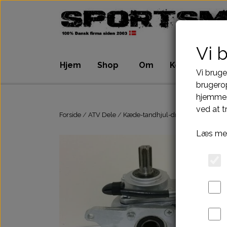
Vi 
Hjem
Shop
Om
Kontakt
Vi bruge
brugerop
hjemmes
ATV Dele
Dirtbike Dele
ved at t
Motordele
Motordele
Forside
ATV Dele
Kæde-tandhjul-drev
Kardan
V
Bremser
Bremser
Læs mer
Dæk, slange & fælge
Dæk, slange & 
El komponenter
El komponenter
Kabler
Kabler
Kæde-tandhjul-drev
Kæde-tandhjul
Pakninger
Pakninger
Tank-benzinhane
Tank-benzinhan