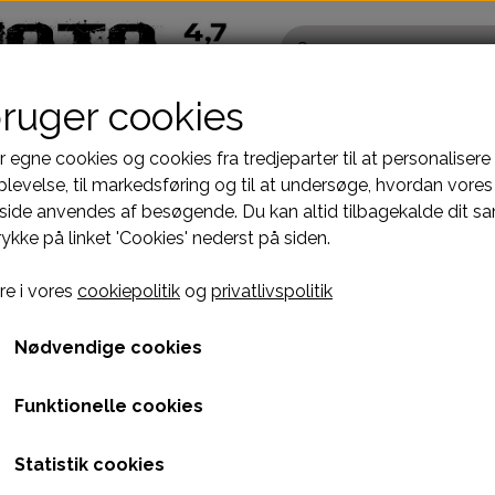
bruger cookies
r egne cookies og cookies fra tredjeparter til at personalisere
levelse, til markedsføring og til at undersøge, hvordan vores
ide anvendes af besøgende. Du kan altid tilbagekalde dit s
Pocketbike - Minicrosser Dele
Kinroad Ch
rykke på linket 'Cookies' nederst på siden.
Motordele
Cylinder
INKELDREV 150-250cc - TIL 20mm AKSEL
Bremser
Dæksler top
VINKELDREV 150-250cc 
e i vores
cookiepolitik
og
privatlivspolitik
fælge
Dæk, slange & fælge
Gearkasse
1.995,00 kr.
El komponenter
Knastkæde-
Nødvendige cookies
Kabler
Kobling-oli
Varenummer: 5811
Funktionelle cookies
Kæde-tandhjul
Motor-karbur
PASSER TIL 150-250cc MED KARDANTRÆK
Pakninger
Motoraksler
Statistik cookies
e
Tank-benzinhane
Motorblok
BEMÆRK DEN ER TIL 20mm UDGANGSAKSEL FRA 