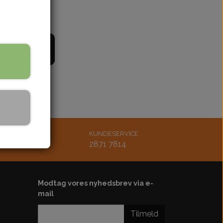
bling
Støddæmper
ænding
Styr-greb-håndtag
Udstødning
il kurv
Køler-køleblæser-slanger
rskærm
Bøsninger-bolt-møtrik
Lejer-pakdåser
Karburator-studs
Luftfilter
Diverse
MAIL
KUNDESERVICE
tsmoto.dk
2871 7814
Motordele
Kickstarter
Plastskjold-sæde
Modtag vores nyhedsbrev via e-
mail
ster
ol-ledningsbox
Tilmeld