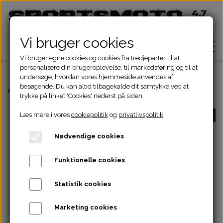
Vi bruger cookies
Vi bruger egne cookies og cookies fra tredjeparter til at
personalisere din brugeroplevelse, til markedsføring og til at
undersøge, hvordan vores hjemmeside anvendes af
besøgende. Du kan altid tilbagekalde dit samtykke ved at
Hjem
Forside
ATV Dele
Kæde-tandhjul-drev
Kardan
VINKELDREV 110-
trykke på linket 'Cookies' nederst på siden.
Læs mere i vores
cookiepolitik
og
privatlivspolitik
-25%
Shop
Nødvendige cookies
ATV Dele
Om
Funktionelle cookies
Dirtbike Dele
Motordele
Statistik cookies
Kontakt
Pocketbike - Minicrosser Dele
Motordele
Bremser
Cylinder
Marketing cookies