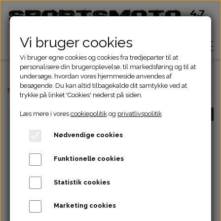
Vi bruger cookies
Vi bruger egne cookies og cookies fra tredjeparter til at
personalisere din brugeroplevelse, til markedsføring og til at
undersøge, hvordan vores hjemmeside anvendes af
besøgende. Du kan altid tilbagekalde dit samtykke ved at
Hjem
Forside
ATV Dele
Støddæmper
BAG STØDDÆMPER 28cm HUL-HU
trykke på linket 'Cookies' nederst på siden.
Læs mere i vores
cookiepolitik
og
privatlivspolitik
UDSOLGT
Shop
Nødvendige cookies
ATV Dele
Om
Funktionelle cookies
Dirtbike Dele
Motordele
Statistik cookies
Kontakt
Pocketbike - Minicrosser Dele
Motordele
Bremser
Cylinder
Marketing cookies